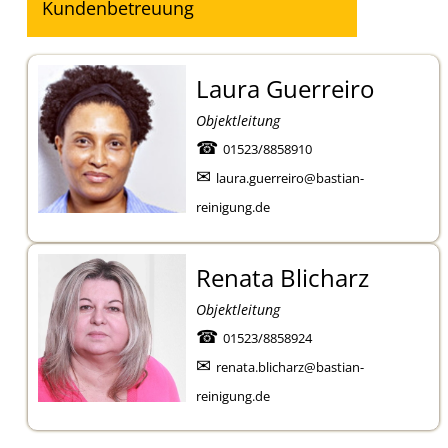
Kundenbetreuung
Laura Guerreiro
Objektleitung
☎
01523/8858910
✉
laura.guerreiro@bastian-
reinigung.de
Renata Blicharz
Objektleitung
☎
01523/8858924
✉
renata.blicharz@bastian-
reinigung.de