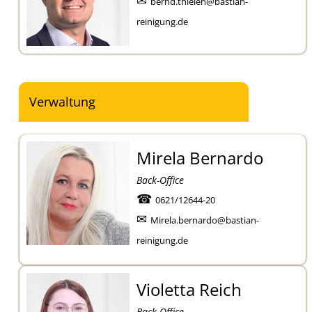
✉
bernd.thielen@bastian-
reinigung.de
Verwaltung
Mirela Bernardo
Back-Office
☎
0621/12644-20
✉
Mirela.bernardo@bastian-
reinigung.de
Violetta Reich
Back-Office