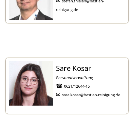
✉
stefan.thielen@bastian-
reinigung.de
Sare Kosar
Personalverwaltung
☎
0621/12644-15
✉
sare.kosar@bastian-reinigung.de