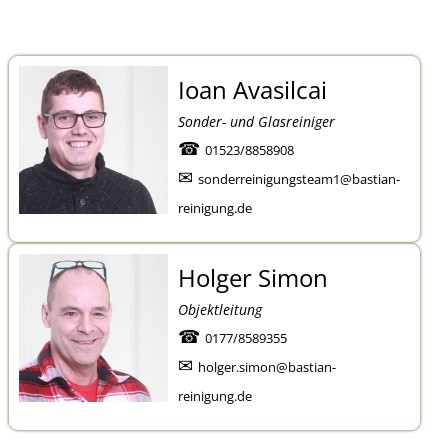
Ioan Avasilcai
Sonder- und Glasreiniger
☎
01523/8858908
✉
sonderreinigungsteam1@bastian-
reinigung.de
Holger Simon
Objektleitung
☎
0177/8589355
✉
holger.simon@bastian-
reinigung.de