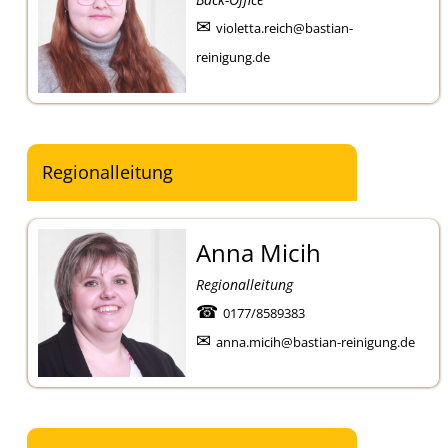
✉
violetta.reich@bastian-
reinigung.de
Regionalleitung
Anna Micih
Regionalleitung
☎
0177/8589383
✉
anna.micih@bastian-reinigung.de