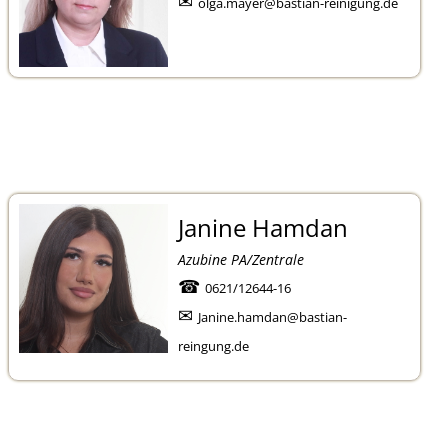
✉
olga.mayer@bastian-reinigung.de
Janine Hamdan
Azubine PA/Zentrale
☎
0621/12644-16
✉
Janine.hamdan@bastian-
reingung.de