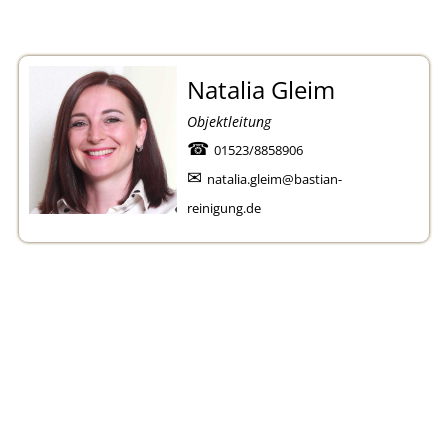
Natalia Gleim
Objektleitung
☎
01523/8858906
✉
natalia.gleim@bastian-
reinigung.de